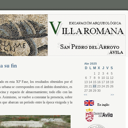
a su fin
Abr 2025
D
L
M
X
J
V
S
1
2
3
4
5
6
7
8
9
10
11
12
ado en esta XIª Fase, los resultados obtenidos por el
13
14
15
16
17
18
19
20
21
22
23
24
25
26
rs urbana se corresponden con el ámbito doméstico, es
27
28
29
30
ocina y espacio de almacenamiento; todo ello con las
<<
>>
o. Asimismo, se vuelve a constatar la presencia, sobre
as que abarcan un período entre la época visigoda y la