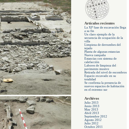
Artículos recientes
La XIª fase de excavación llega
a su fin
Un claro ejemplo de la
secuencia de ocupación de la
villa
Limpieza de derrumbes del
tejado
Planta de algunas estancias
Nueva campaña
Estancias con sistema de
calefacción
Labores de limpieza del
pavimento musivo
Retirada del nivel de escombros
Espacio excavado en su
totalidad
Se confirma la presencia de
nuevos espacios de habitación
en el extremo sur
Archivos
Julio 2013
Junio 2013
May 2013
Abril 2013
Septiembre 2012
Agosto 2012
Julio 2012
Octubre 2011